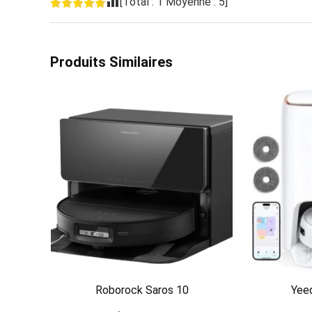
[Total :
1
Moyenne :
5
]
Produits Similaires
Roborock Saros 10
Yeed