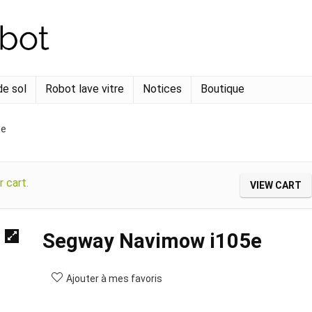
de sol
Robot lave vitre
Notices
Boutique
5e
 cart.
VIEW CART
Segway Navimow i105e
Ajouter à mes favoris