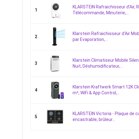
KLARSTEIN Rafraichisseur d’Air, Re
1
Télécommande, Minuterie,...
Klarstein Rafraichisseur d'Air Mobi
2
par Evaporation,...
Klarstein Climatiseur Mobile Sile
3
Nuit, Déshumidificateur,...
Klarstein Kraftwerk Smart 12K Cl
4
m², WiFi & App Control,...
KLARSTEIN Victoria - Plaque de cu
5
encastrable, brûleur...