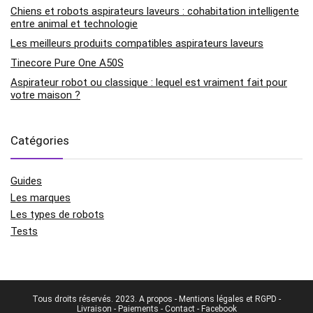
Chiens et robots aspirateurs laveurs : cohabitation intelligente
entre animal et technologie
Les meilleurs produits compatibles aspirateurs laveurs
Tinecore Pure One A50S
Aspirateur robot ou classique : lequel est vraiment fait pour
votre maison ?
Catégories
Guides
Les marques
Les types de robots
Tests
Tous droits réservés. 2023.
A propos
-
Mentions légales et RGPD
-
Livraison
-
Paiements
-
Contact
-
Facebook